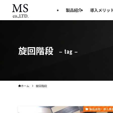
製品紹介
導入メリッ
旋回階段
– tag –
ホーム
旋回階段
製品活用・導入事