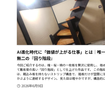
AI進化時代に「価値が上がる仕事」とは｜唯
無二の『回り階段』
今回ご紹介するのは、檜・桜・楠の一枚板を贅沢に使用し、 極
て難易度の高い「回り階段」として仕上げた作品です。 この階
は、蹴込み板を持たないストリップ構造で、 踏板だけが空間に
かぶように連続するデザイン。 見た目は軽やかですが、構造的に.
2026年6月9日