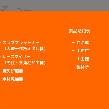
製品活用例
スラブフラットナー
自治体
（大型一枚板面出し機）
工務店
レースマイザー
山主様
（円柱・多角柱加工機）
製材所
鋸刃研磨機
木材乾燥機