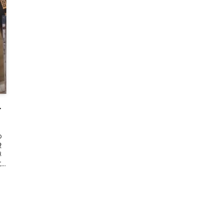
一
め
段
浮
..