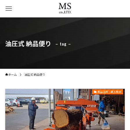
油圧式 納品便り
– tag –
ホーム
油圧式 納品便り
製品活用・導入事例