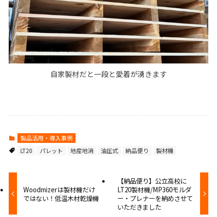
自家製材だと一段と愛着が湧きます
製品活用・導入事例
LT20
パレット
地産地消
油圧式
納品便り
製材機
【納品便り】公立高校に
Woodmizerは製材機だけ
LT20製材機/MP360モルダ
ではない！低温木材乾燥機
ー・プレナーを納めさせて
いただきました