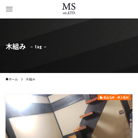
木組み
– tag –
ホーム
木組み
製品活用・導入事例