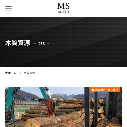
木質資源
– tag –
ホーム
木質資源
製品活用・導入事例