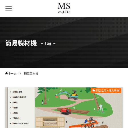
簡易製材機
– tag –
ホーム
簡易製材機
製品活用・導入事例