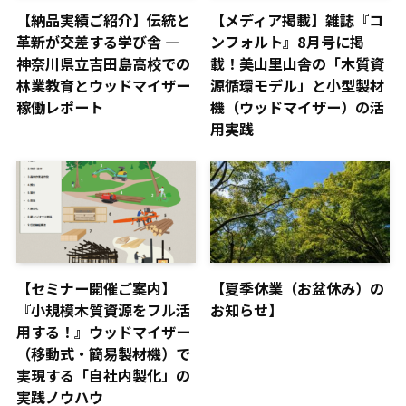
【納品実績ご紹介】伝統と
【メディア掲載】雑誌『コ
革新が交差する学び舎 ―
ンフォルト』8月号に掲
神奈川県立吉田島高校での
載！美山里山舎の「木質資
林業教育とウッドマイザー
源循環モデル」と小型製材
稼働レポート
機（ウッドマイザー）の活
用実践
【セミナー開催ご案内】
【夏季休業（お盆休み）の
『小規模木質資源をフル活
お知らせ】
用する！』ウッドマイザー
（移動式・簡易製材機）で
実現する「自社内製化」の
実践ノウハウ